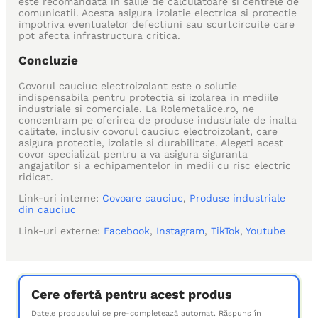
este recomandata in salile de calculatoare si centrele de
comunicatii. Acesta asigura izolatie electrica si protectie
impotriva eventualelor defectiuni sau scurtcircuite care
pot afecta infrastructura critica.
Concluzie
Covorul cauciuc electroizolant este o solutie
indispensabila pentru protectia si izolarea in mediile
industriale si comerciale. La Rolemetalice.ro, ne
concentram pe oferirea de produse industriale de inalta
calitate, inclusiv covorul cauciuc electroizolant, care
asigura protectie, izolatie si durabilitate. Alegeti acest
covor specializat pentru a va asigura siguranta
angajatilor si a echipamentelor in medii cu risc electric
ridicat.
Link-uri interne:
Covoare cauciuc
,
Produse industriale
din cauciuc
Link-uri externe:
Facebook
,
Instagram
,
TikTok
,
Youtube
Cere ofertă pentru acest produs
Datele produsului se pre-completează automat. Răspuns în