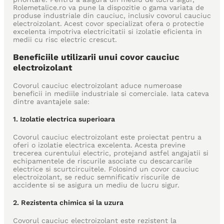
Rolemetalice.ro va pune la dispozitie o gama variata de
produse industriale din cauciuc, inclusiv covorul cauciuc
electroizolant. Acest covor specializat ofera o protectie
excelenta impotriva electricitatii si izolatie eficienta in
medii cu risc electric crescut.
Beneficiile utilizarii unui covor cauciuc
electroizolant
Covorul cauciuc electroizolant aduce numeroase
beneficii in mediile industriale si comerciale. Iata cateva
dintre avantajele sale:
1. Izolatie electrica superioara
Covorul cauciuc electroizolant este proiectat pentru a
oferi o izolatie electrica excelenta. Acesta previne
trecerea curentului electric, protejand astfel angajatii si
echipamentele de riscurile asociate cu descarcarile
electrice si scurtcircuitele. Folosind un covor cauciuc
electroizolant, se reduc semnificativ riscurile de
accidente si se asigura un mediu de lucru sigur.
2. Rezistenta chimica si la uzura
Covorul cauciuc electroizolant este rezistent la