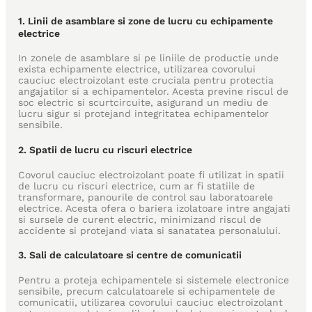
1. Linii de asamblare si zone de lucru cu echipamente
electrice
In zonele de asamblare si pe liniile de productie unde
exista echipamente electrice, utilizarea covorului
cauciuc electroizolant este cruciala pentru protectia
angajatilor si a echipamentelor. Acesta previne riscul de
soc electric si scurtcircuite, asigurand un mediu de
lucru sigur si protejand integritatea echipamentelor
sensibile.
2. Spatii de lucru cu riscuri electrice
Covorul cauciuc electroizolant poate fi utilizat in spatii
de lucru cu riscuri electrice, cum ar fi statiile de
transformare, panourile de control sau laboratoarele
electrice. Acesta ofera o bariera izolatoare intre angajati
si sursele de curent electric, minimizand riscul de
accidente si protejand viata si sanatatea personalului.
3. Sali de calculatoare si centre de comunicatii
Pentru a proteja echipamentele si sistemele electronice
sensibile, precum calculatoarele si echipamentele de
comunicatii, utilizarea covorului cauciuc electroizolant