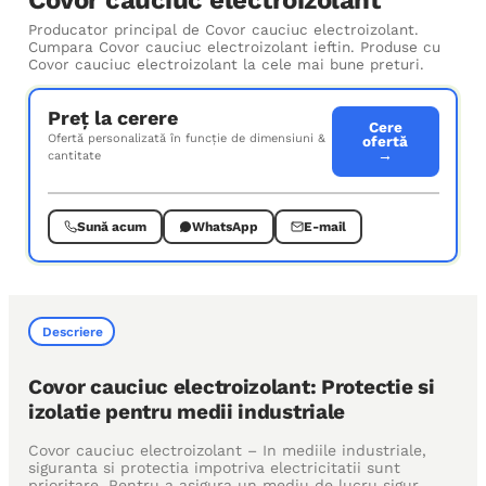
Producator principal de Covor cauciuc electroizolant.
Cumpara Covor cauciuc electroizolant ieftin. Produse cu
Covor cauciuc electroizolant la cele mai bune preturi.
Preț la cerere
Cere
Ofertă personalizată în funcție de dimensiuni &
ofertă
→
cantitate
Sună acum
WhatsApp
E-mail
Descriere
Covor cauciuc electroizolant: Protectie si
izolatie pentru medii industriale
Covor cauciuc electroizolant – In mediile industriale,
siguranta si protectia impotriva electricitatii sunt
prioritare. Pentru a asigura un mediu de lucru sigur,