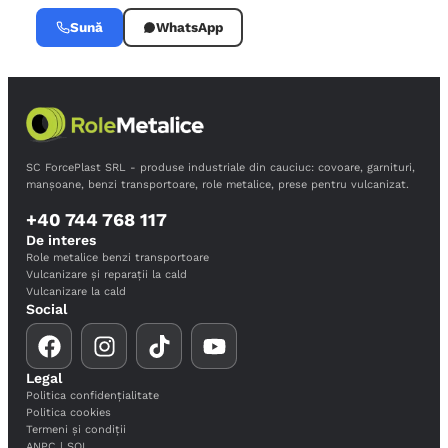
Sună
WhatsApp
SC ForcePlast SRL - produse industriale din cauciuc: covoare, garnituri,
manșoane, benzi transportoare, role metalice, prese pentru vulcanizat.
+40 744 768 117
De interes
Role metalice benzi transportoare
Vulcanizare și reparații la cald
Vulcanizare la cald
Social
Legal
Politica confidențialitate
Politica cookies
Termeni și condiții
ANPC
|
SOL