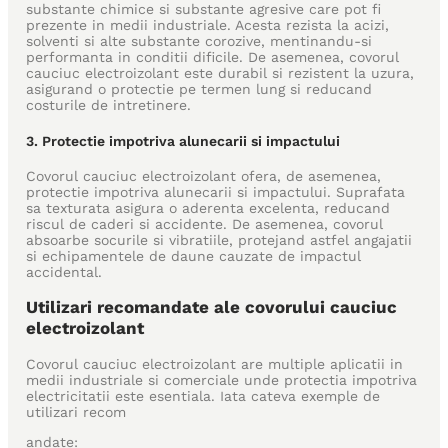
substante chimice si substante agresive care pot fi
prezente in medii industriale. Acesta rezista la acizi,
solventi si alte substante corozive, mentinandu-si
performanta in conditii dificile. De asemenea, covorul
cauciuc electroizolant este durabil si rezistent la uzura,
asigurand o protectie pe termen lung si reducand
costurile de intretinere.
3. Protectie impotriva alunecarii si impactului
Covorul cauciuc electroizolant ofera, de asemenea,
protectie impotriva alunecarii si impactului. Suprafata
sa texturata asigura o aderenta excelenta, reducand
riscul de caderi si accidente. De asemenea, covorul
absoarbe socurile si vibratiile, protejand astfel angajatii
si echipamentele de daune cauzate de impactul
accidental.
Utilizari recomandate ale covorului cauciuc
electroizolant
Covorul cauciuc electroizolant are multiple aplicatii in
medii industriale si comerciale unde protectia impotriva
electricitatii este esentiala. Iata cateva exemple de
utilizari recom
andate: