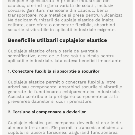
companie specializata in produse industriale din
cauciuc, oferind o gama variata de solutii, inclusiv
covoare, garnituri, mansoane din cauciuc, benzi
transportoare, role metalice si presa pentru vulcanizat.
Ne dedicam furnizarii de cuplaje elastice de inalta
calitate, care ofera o conectare flexibila, absorbind
socurile si vibratiile in aplicatii industriale exigente.
Beneficiile utilizarii cuplajelor elastice
Cuplajele elastice ofera o serie de avantaje
semnificative, ceea ce le face solutia ideala pentru
aplicatiile industriale. Iata cateva beneficii importante:
1. Conectare flexibila si absorbtie a socurilor
Cuplajele elastice permit o conectare flexibila intre
arbori sau componente, absorbind socurile si vibratiile
generate de functionarea echipamentelor industriale.
Aceasta contribuie la protejarea componentelor si la
prevenirea daunelor si uzurii premature.
2. Torsiune si compensare a devierilor
Cuplajele elastice pot compensa devierile si erorile de
aliniere intre arbori. Ele permit o transmisie eficienta a
cuplului si absorb torsiunea, asigurand functionarea