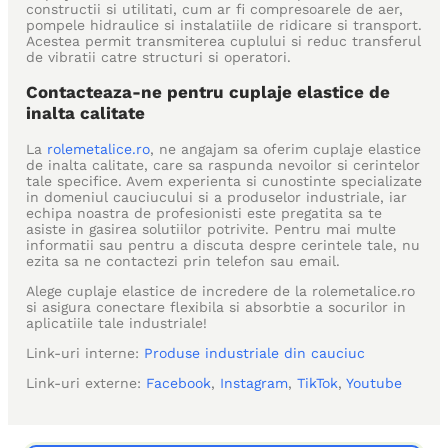
constructii si utilitati, cum ar fi compresoarele de aer,
pompele hidraulice si instalatiile de ridicare si transport.
Acestea permit transmiterea cuplului si reduc transferul
de vibratii catre structuri si operatori.
Contacteaza-ne pentru cuplaje elastice de
inalta calitate
La
rolemetalice.ro
, ne angajam sa oferim cuplaje elastice
de inalta calitate, care sa raspunda nevoilor si cerintelor
tale specifice. Avem experienta si cunostinte specializate
in domeniul cauciucului si a produselor industriale, iar
echipa noastra de profesionisti este pregatita sa te
asiste in gasirea solutiilor potrivite. Pentru mai multe
informatii sau pentru a discuta despre cerintele tale, nu
ezita sa ne contactezi prin telefon sau email.
Alege cuplaje elastice de incredere de la rolemetalice.ro
si asigura conectare flexibila si absorbtie a socurilor in
aplicatiile tale industriale!
Link-uri interne:
Produse industriale din cauciuc
Link-uri externe:
Facebook
,
Instagram
,
TikTok
,
Youtube