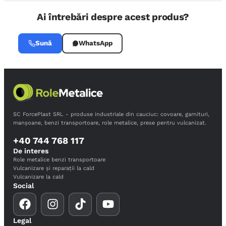
Ai întrebări despre acest produs?
Sună
WhatsApp
SC ForcePlast SRL - produse industriale din cauciuc: covoare, garnituri,
manșoane, benzi transportoare, role metalice, prese pentru vulcanizat.
+40 744 768 117
De interes
Role metalice benzi transportoare
Vulcanizare și reparații la cald
Vulcanizare la cald
Social
Legal