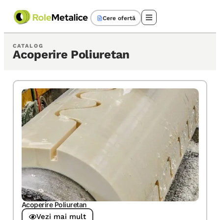
Cere ofertă
CATALOG
Acoperire Poliuretan
Acoperire Poliuretan
Vezi mai mult