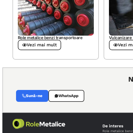
Role metalice benzi transportoare
Vulcanizare 
Vezi mai mult
Vezi m
N
Sună-ne
WhatsApp
De interes
Role metalice benz