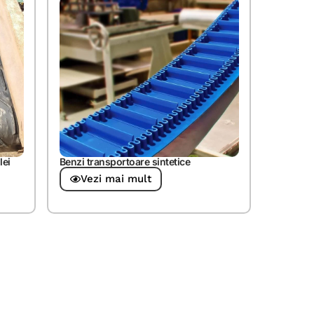
lei
Benzi transportoare sintetice
Vezi mai mult