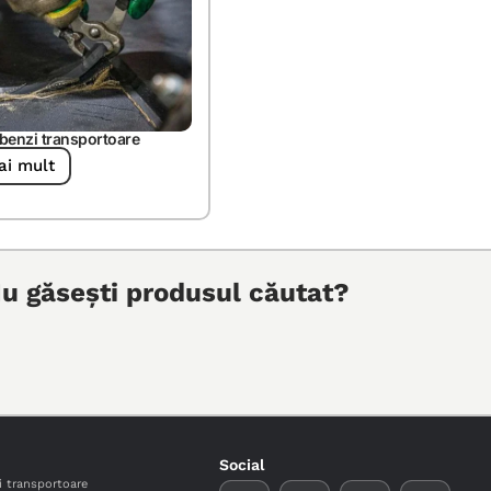
benzi transportoare
ai mult
u găsești produsul căutat?
Social
i transportoare