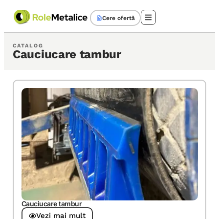
Cere ofertă
CATALOG
Cauciucare tambur
Cauciucare tambur
Vezi mai mult