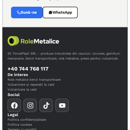
Sună-ne
WhatsApp
SC ForcePlast SRL - produse industriale din cauciuc: covoare, garnituri,
manșoane, benzi transportoare, role metalice, prese pentru vulcanizat.
+40 744 768 117
De interes
Role metalice benzi transportoare
Vulcanizare și reparații la cald
Vulcanizare la cald
Social
Legal
Politica confidențialitate
Politica cookies
Termeni și condiții