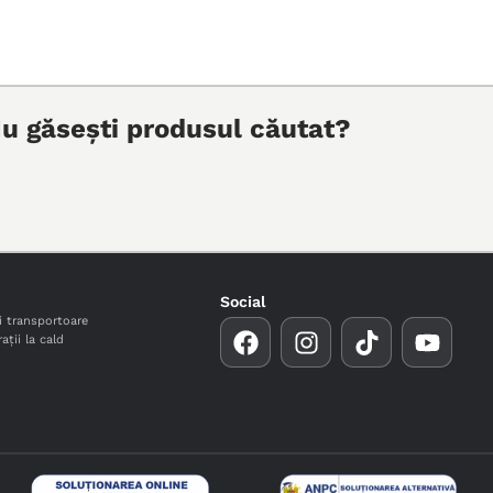
u găsești produsul căutat?
Social
i transportoare
ații la cald