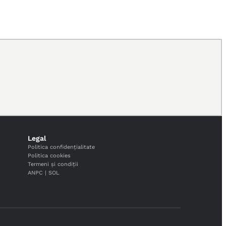
Legal
Politica confidențialitate
Politica cookies
Termeni și condiții
ANPC
|
SOL