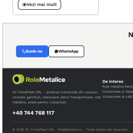
Vezi mai mult
N
Sună-ne
WhatsApp
De interes
Role metalice benz
Vulcanizare și repar
SC ForcePlast SRL - produse industriale din cauciuc:
Vulcanizare la cald
covoare, garnituri, manșoane, benzi transportoare, role
metalice, prese pentru vulcanizat.
+40 744 768 117
© 2026 SC ForcePlast SRL · RoleMetalice.ro - Toate drepturile rezervate.