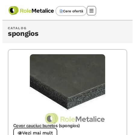
Cere ofertă
CATALOG
spongios
Covor cauciuc buretos (spongios)
Vezi mai mult