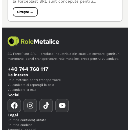
la Forceplast SRL sunt concepute pentru...
Citește →
SC ForcePlast SRL - produse industriale din cauciuc: covoare, garnituri,
manșoane, benzi transportoare, role metalice, prese pentru vulcanizat.
+40 744 768 117
De interes
Role metalice benzi transportoare
Vulcanizare și reparații la cald
Vulcanizare la cald
Social
Legal
Politica confidențialitate
Politica cookies
Termeni și condiții