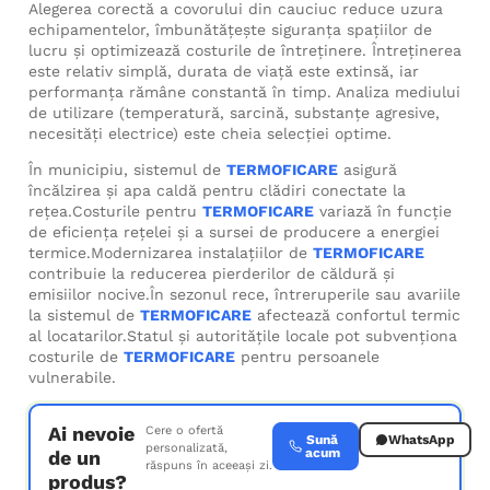
Alegerea corectă a covorului din cauciuc reduce uzura
echipamentelor, îmbunătăţeşte siguranţa spaţiilor de
lucru şi optimizează costurile de întreținere. Întreținerea
este relativ simplă, durata de viață este extinsă, iar
performanța rămâne constantă în timp. Analiza mediului
de utilizare (temperatură, sarcină, substanţe agresive,
necesități electrice) este cheia selecției optime.
În municipiu, sistemul de
TERMOFICARE
asigură
încălzirea și apa caldă pentru clădiri conectate la
rețea.Costurile pentru
TERMOFICARE
variază în funcție
de eficiența rețelei și a sursei de producere a energiei
termice.Modernizarea instalațiilor de
TERMOFICARE
contribuie la reducerea pierderilor de căldură și
emisiilor nocive.În sezonul rece, întreruperile sau avariile
la sistemul de
TERMOFICARE
afectează confortul termic
al locatarilor.Statul și autoritățile locale pot subvenționa
costurile de
TERMOFICARE
pentru persoanele
vulnerabile.
Ai nevoie
Cere o ofertă
Sună
WhatsApp
personalizată,
acum
de un
răspuns în aceeași zi.
produs?