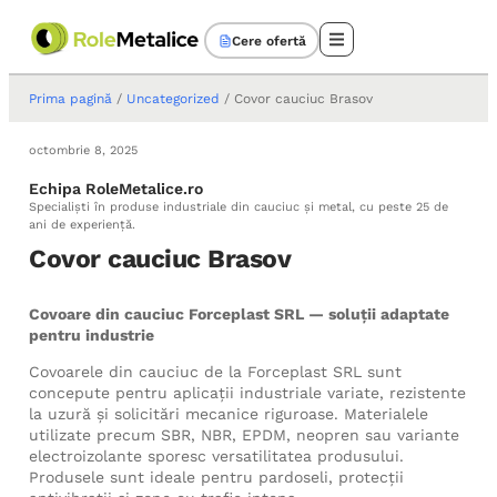
Cere ofertă
Prima pagină
/
Uncategorized
/ Covor cauciuc Brasov
octombrie 8, 2025
Echipa RoleMetalice.ro
Specialiști în produse industriale din cauciuc și metal, cu peste 25 de
ani de experiență.
Covor cauciuc Brasov
Covoare din cauciuc Forceplast SRL — soluţii adaptate
pentru industrie
Covoarele din cauciuc de la Forceplast SRL sunt
concepute pentru aplicaţii industriale variate, rezistente
la uzură şi solicitări mecanice riguroase. Materialele
utilizate precum SBR, NBR, EPDM, neopren sau variante
electroizolante sporesc versatilitatea produsului.
Produsele sunt ideale pentru pardoseli, protecţii