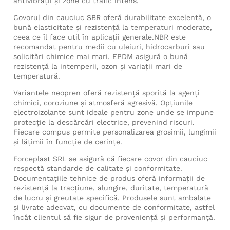
antivibraţii și zone cu trafic intens.
Covorul din cauciuc SBR oferă durabilitate excelentă, o
bună elasticitate şi rezistenţă la temperaturi moderate,
ceea ce îl face util în aplicaţii generale.NBR este
recomandat pentru medii cu uleiuri, hidrocarburi sau
solicitări chimice mai mari. EPDM asigură o bună
rezistență la intemperii, ozon și variații mari de
temperatură.
Variantele neopren oferă rezistență sporită la agenți
chimici, coroziune și atmosferă agresivă. Opțiunile
electroizolante sunt ideale pentru zone unde se impune
protecție la descărcări electrice, prevenind riscuri.
Fiecare compus permite personalizarea grosimii, lungimii
și lățimii în funcţie de cerinţe.
Forceplast SRL se asigură că fiecare covor din cauciuc
respectă standarde de calitate și conformitate.
Documentațiile tehnice de produs oferă informaţii de
rezistență la tracțiune, alungire, duritate, temperatură
de lucru şi greutate specifică. Produsele sunt ambalate
şi livrate adecvat, cu documente de conformitate, astfel
încât clientul să fie sigur de proveniență și performanță.