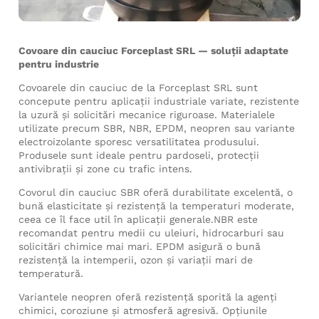
Covoare din cauciuc Forceplast SRL — soluţii adaptate
pentru industrie
Covoarele din cauciuc de la Forceplast SRL sunt
concepute pentru aplicaţii industriale variate, rezistente
la uzură şi solicitări mecanice riguroase. Materialele
utilizate precum SBR, NBR, EPDM, neopren sau variante
electroizolante sporesc versatilitatea produsului.
Produsele sunt ideale pentru pardoseli, protecţii
antivibraţii și zone cu trafic intens.
Covorul din cauciuc SBR oferă durabilitate excelentă, o
bună elasticitate şi rezistenţă la temperaturi moderate,
ceea ce îl face util în aplicaţii generale.NBR este
recomandat pentru medii cu uleiuri, hidrocarburi sau
solicitări chimice mai mari. EPDM asigură o bună
rezistență la intemperii, ozon și variații mari de
temperatură.
Variantele neopren oferă rezistență sporită la agenți
chimici, coroziune și atmosferă agresivă. Opțiunile