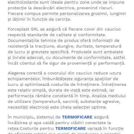
electroizolante sunt ideale pentru zone unde se impune
protecție la descărcări electrice, prevenind riscuri.
Fiecare compus permite personalizarea grosimii, lungimii
și lățimii în funcţie de cerinţe.
Forceplast SRL se asigură că fiecare covor din cauciuc
respectă standarde de calitate și conformitate.
Documentațiile tehnice de produs oferă informaţii de
rezistență la tracțiune, alungire, duritate, temperatură
de lucru şi greutate specifică. Produsele sunt ambalate
şi livrate adecvat, cu documente de conformitate, astfel
încât clientul să fie sigur de proveniență și performanță.
Alegerea corectă a covorului din cauciuc reduce uzura
echipamentelor, îmbunătăţeşte siguranţa spaţiilor de
lucru şi optimizează costurile de întreținere. Întreținerea
este relativ simplă, durata de viață este extinsă, iar
performanța rămâne constantă în timp. Analiza mediului
de utilizare (temperatură, sarcină, substanţe agresive,
necesități electrice) este cheia selecției optime.
În municipiu, sistemul de
TERMOFICARE
asigură
încălzirea și apa caldă pentru clădiri conectate la
rețea.Costurile pentru
TERMOFICARE
variază în funcție