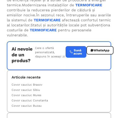
de eficiența rețelei și a sursei de producere a energiei
termice.Modernizarea instalațiilor de
TERMOFICARE
contribuie la reducerea pierderilor de căldură și
emisiilor nocive.În sezonul rece, întreruperile sau avariile
la sistemul de
TERMOFICARE
afectează confortul termic
al locatarilor.Statul și autoritățile locale pot subvenționa
costurile de
TERMOFICARE
pentru persoanele
vulnerabile.
Ai nevoie
Cere o ofertă
Sună
WhatsApp
personalizată,
acum
de un
răspuns în aceeași zi.
produs?
Articole recente
Covor cauciuc Brasov
Covor cauciuc Sibiu
Covor cauciuc Mures
Covor cauciuc Constanta
Covor cauciuc Buzau