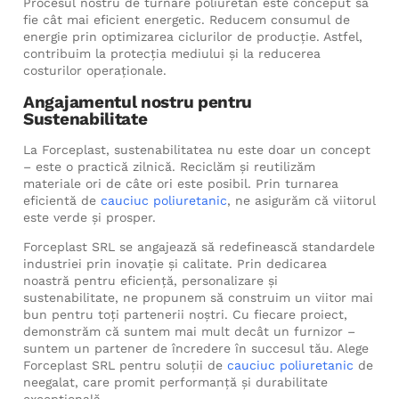
Procesul nostru de turnare poliuretan este conceput să
fie cât mai eficient energetic. Reducem consumul de
energie prin optimizarea ciclurilor de producție. Astfel,
contribuim la protecția mediului și la reducerea
costurilor operaționale.
Angajamentul nostru pentru
Sustenabilitate
La Forceplast, sustenabilitatea nu este doar un concept
– este o practică zilnică. Reciclăm și reutilizăm
materiale ori de câte ori este posibil. Prin turnarea
eficientă de
cauciuc poliuretanic
, ne asigurăm că viitorul
este verde și prosper.
Forceplast SRL se angajează să redefinească standardele
industriei prin inovație și calitate. Prin dedicarea
noastră pentru eficiență, personalizare și
sustenabilitate, ne propunem să construim un viitor mai
bun pentru toți partenerii noștri. Cu fiecare proiect,
demonstrăm că suntem mai mult decât un furnizor –
suntem un partener de încredere în succesul tău. Alege
Forceplast SRL pentru soluții de
cauciuc poliuretanic
de
neegalat, care promit performanță și durabilitate
excepțională.