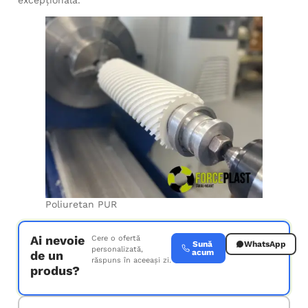
Poliuretan PUR
Ai nevoie
Cere o ofertă
Sună
WhatsApp
personalizată,
acum
de un
răspuns în aceeași zi.
produs?