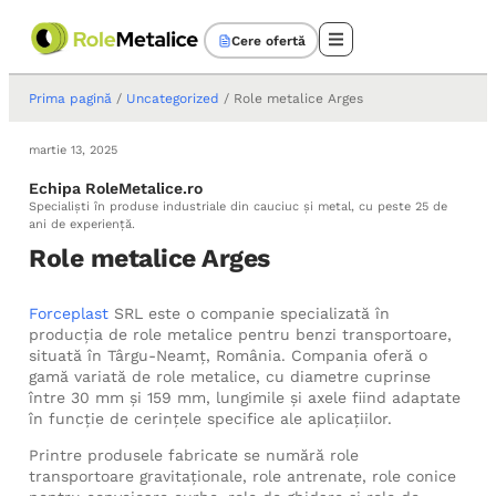
Cere ofertă
Prima pagină
/
Uncategorized
/ Role metalice Arges
martie 13, 2025
Echipa RoleMetalice.ro
Specialiști în produse industriale din cauciuc și metal, cu peste 25 de
ani de experiență.
Role metalice Arges
Forceplast
SRL este o companie specializată în
producția de role metalice pentru benzi transportoare,
situată în Târgu-Neamț, România. Compania oferă o
gamă variată de role metalice, cu diametre cuprinse
între 30 mm și 159 mm, lungimile și axele fiind adaptate
în funcție de cerințele specifice ale aplicațiilor.
Printre produsele fabricate se numără role
transportoare gravitaționale, role antrenate, role conice