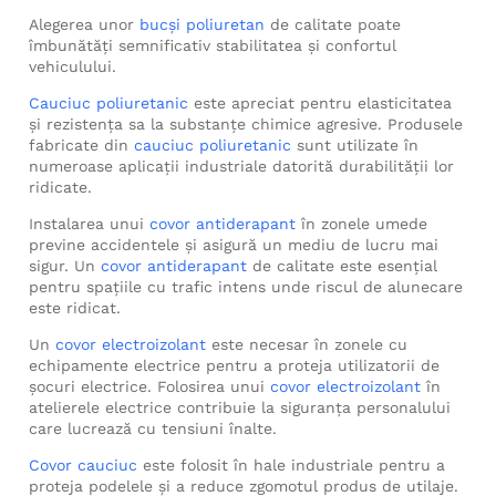
Alegerea unor
bucși poliuretan
de calitate poate
îmbunătăți semnificativ stabilitatea și confortul
vehiculului.
Cauciuc poliuretanic
este apreciat pentru elasticitatea
și rezistența sa la substanțe chimice agresive. Produsele
fabricate din
cauciuc poliuretanic
sunt utilizate în
numeroase aplicații industriale datorită durabilității lor
ridicate.
Instalarea unui
covor antiderapant
în zonele umede
previne accidentele și asigură un mediu de lucru mai
sigur. Un
covor antiderapant
de calitate este esențial
pentru spațiile cu trafic intens unde riscul de alunecare
este ridicat.
Un
covor electroizolant
este necesar în zonele cu
echipamente electrice pentru a proteja utilizatorii de
șocuri electrice. Folosirea unui
covor electroizolant
în
atelierele electrice contribuie la siguranța personalului
care lucrează cu tensiuni înalte.
Covor cauciuc
este folosit în hale industriale pentru a
proteja podelele și a reduce zgomotul produs de utilaje.