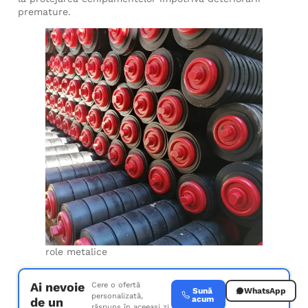
premature.
role metalice
Ai nevoie
Cere o ofertă
Sună
WhatsApp
personalizată,
acum
de un
răspuns în aceeași zi.