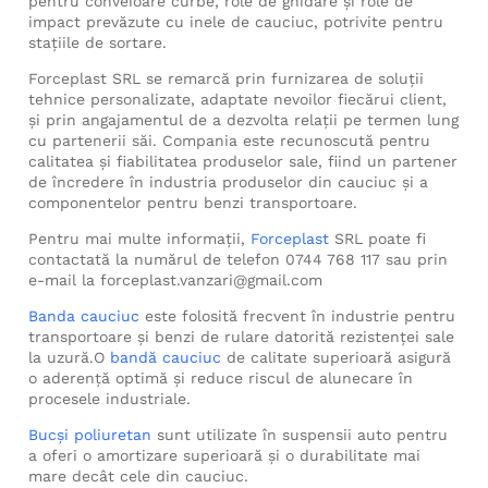
pentru conveioare curbe, role de ghidare și role de
impact prevăzute cu inele de cauciuc, potrivite pentru
stațiile de sortare.
Forceplast SRL se remarcă prin furnizarea de soluții
tehnice personalizate, adaptate nevoilor fiecărui client,
și prin angajamentul de a dezvolta relații pe termen lung
cu partenerii săi. Compania este recunoscută pentru
calitatea și fiabilitatea produselor sale, fiind un partener
de încredere în industria produselor din cauciuc și a
componentelor pentru benzi transportoare.
Pentru mai multe informații,
Forceplast
SRL poate fi
contactată la numărul de telefon 0744 768 117 sau prin
e-mail la forceplast.vanzari@gmail.com
Banda cauciuc
este folosită frecvent în industrie pentru
transportoare și benzi de rulare datorită rezistenței sale
la uzură.O
bandă cauciuc
de calitate superioară asigură
o aderență optimă și reduce riscul de alunecare în
procesele industriale.
Bucși poliuretan
sunt utilizate în suspensii auto pentru
a oferi o amortizare superioară și o durabilitate mai
mare decât cele din cauciuc.