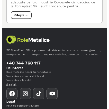
adaptate pentru industrie Covoarele din cauciuc de
la Forceplast SRL sunt concepute pentru...
Citește →
SC ForcePlast SRL - produse industriale din cauciuc: covoare, garnituri,
manșoane, benzi transportoare, role metalice, prese pentru vulcanizat.
+40 744 768 117
De interes
Role metalice benzi transportoare
Vulcanizare și reparații la cald
Vulcanizare la cald
Social
Legal
Politica confidențialitate