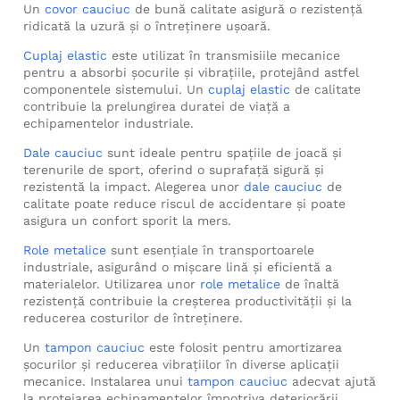
Un
covor cauciuc
de bună calitate asigură o rezistență
ridicată la uzură și o întreținere ușoară.
Cuplaj elastic
este utilizat în transmisiile mecanice
pentru a absorbi șocurile și vibrațiile, protejând astfel
componentele sistemului. Un
cuplaj elastic
de calitate
contribuie la prelungirea duratei de viață a
echipamentelor industriale.
Dale cauciuc
sunt ideale pentru spațiile de joacă și
terenurile de sport, oferind o suprafață sigură și
rezistentă la impact. Alegerea unor
dale cauciuc
de
calitate poate reduce riscul de accidentare și poate
asigura un confort sporit la mers.
Role metalice
sunt esențiale în transportoarele
industriale, asigurând o mișcare lină și eficientă a
materialelor. Utilizarea unor
role metalice
de înaltă
rezistență contribuie la creșterea productivității și la
reducerea costurilor de întreținere.
Un
tampon cauciuc
este folosit pentru amortizarea
șocurilor și reducerea vibrațiilor în diverse aplicații
mecanice. Instalarea unui
tampon cauciuc
adecvat ajută
la protejarea echipamentelor împotriva deteriorării