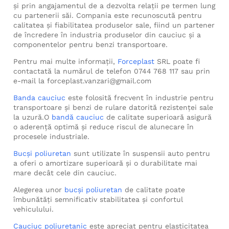
și prin angajamentul de a dezvolta relații pe termen lung
cu partenerii săi. Compania este recunoscută pentru
calitatea și fiabilitatea produselor sale, fiind un partener
de încredere în industria produselor din cauciuc și a
componentelor pentru benzi transportoare.
Pentru mai multe informații,
Forceplast
SRL poate fi
contactată la numărul de telefon 0744 768 117 sau prin
e-mail la forceplast.vanzari@gmail.com
Banda cauciuc
este folosită frecvent în industrie pentru
transportoare și benzi de rulare datorită rezistenței sale
la uzură.O
bandă cauciuc
de calitate superioară asigură
o aderență optimă și reduce riscul de alunecare în
procesele industriale.
Bucși poliuretan
sunt utilizate în suspensii auto pentru
a oferi o amortizare superioară și o durabilitate mai
mare decât cele din cauciuc.
Alegerea unor
bucși poliuretan
de calitate poate
îmbunătăți semnificativ stabilitatea și confortul
vehiculului.
Cauciuc poliuretanic
este apreciat pentru elasticitatea