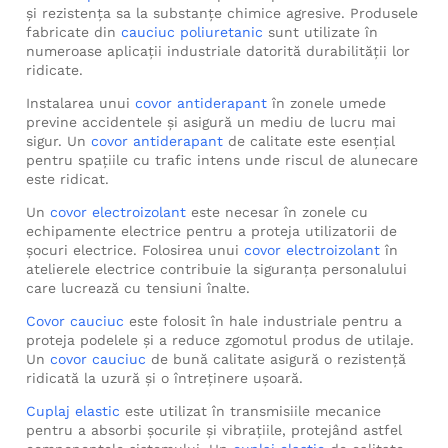
și rezistența sa la substanțe chimice agresive. Produsele
fabricate din
cauciuc poliuretanic
sunt utilizate în
numeroase aplicații industriale datorită durabilității lor
ridicate.
Instalarea unui
covor antiderapant
în zonele umede
previne accidentele și asigură un mediu de lucru mai
sigur. Un
covor antiderapant
de calitate este esențial
pentru spațiile cu trafic intens unde riscul de alunecare
este ridicat.
Un
covor electroizolant
este necesar în zonele cu
echipamente electrice pentru a proteja utilizatorii de
șocuri electrice. Folosirea unui
covor electroizolant
în
atelierele electrice contribuie la siguranța personalului
care lucrează cu tensiuni înalte.
Covor cauciuc
este folosit în hale industriale pentru a
proteja podelele și a reduce zgomotul produs de utilaje.
Un
covor cauciuc
de bună calitate asigură o rezistență
ridicată la uzură și o întreținere ușoară.
Cuplaj elastic
este utilizat în transmisiile mecanice
pentru a absorbi șocurile și vibrațiile, protejând astfel