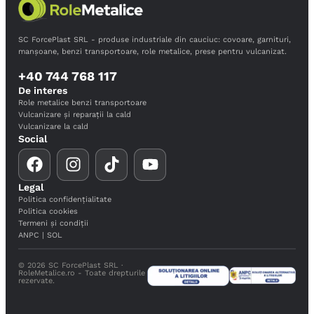
SC ForcePlast SRL - produse industriale din cauciuc: covoare, garnituri,
manșoane, benzi transportoare, role metalice, prese pentru vulcanizat.
+40 744 768 117
De interes
Role metalice benzi transportoare
Vulcanizare și reparații la cald
Vulcanizare la cald
Social
Legal
Politica confidențialitate
Politica cookies
Termeni și condiții
ANPC
|
SOL
© 2026 SC ForcePlast SRL ·
RoleMetalice.ro - Toate drepturile
rezervate.