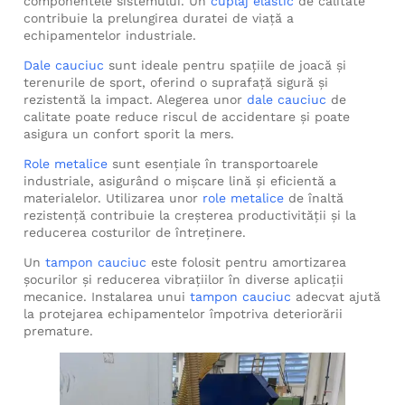
componentele sistemului. Un
cuplaj elastic
de calitate
contribuie la prelungirea duratei de viață a
echipamentelor industriale.
Dale cauciuc
sunt ideale pentru spațiile de joacă și
terenurile de sport, oferind o suprafață sigură și
rezistentă la impact. Alegerea unor
dale cauciuc
de
calitate poate reduce riscul de accidentare și poate
asigura un confort sporit la mers.
Role metalice
sunt esențiale în transportoarele
industriale, asigurând o mișcare lină și eficientă a
materialelor. Utilizarea unor
role metalice
de înaltă
rezistență contribuie la creșterea productivității și la
reducerea costurilor de întreținere.
Un
tampon cauciuc
este folosit pentru amortizarea
șocurilor și reducerea vibrațiilor în diverse aplicații
mecanice. Instalarea unui
tampon cauciuc
adecvat ajută
la protejarea echipamentelor împotriva deteriorării
premature.