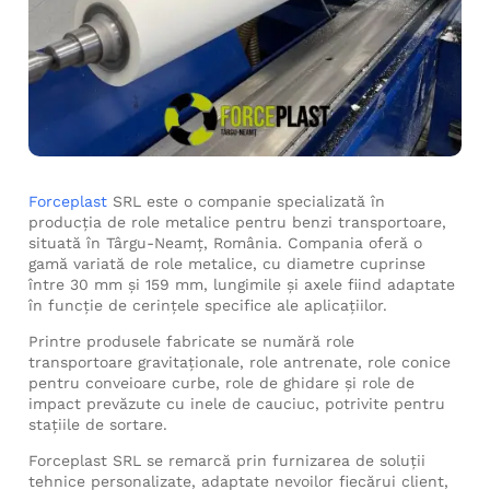
Forceplast
SRL este o companie specializată în
producția de role metalice pentru benzi transportoare,
situată în Târgu-Neamț, România. Compania oferă o
gamă variată de role metalice, cu diametre cuprinse
între 30 mm și 159 mm, lungimile și axele fiind adaptate
în funcție de cerințele specifice ale aplicațiilor.
Printre produsele fabricate se numără role
transportoare gravitaționale, role antrenate, role conice
pentru conveioare curbe, role de ghidare și role de
impact prevăzute cu inele de cauciuc, potrivite pentru
stațiile de sortare.
Forceplast SRL se remarcă prin furnizarea de soluții
tehnice personalizate, adaptate nevoilor fiecărui client,