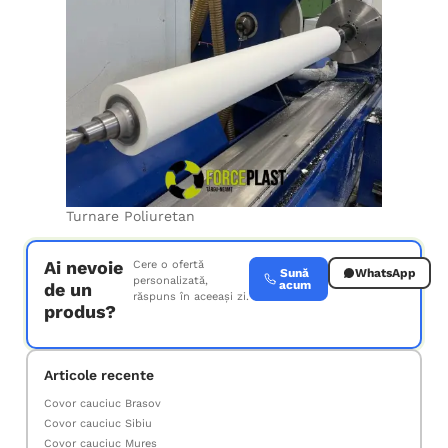
Turnare Poliuretan
Ai nevoie
Cere o ofertă
Sună
WhatsApp
personalizată,
acum
de un
răspuns în aceeași zi.
produs?
Articole recente
Covor cauciuc Brasov
Covor cauciuc Sibiu
Covor cauciuc Mures