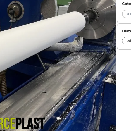
Cate
BL
Dist
Wh