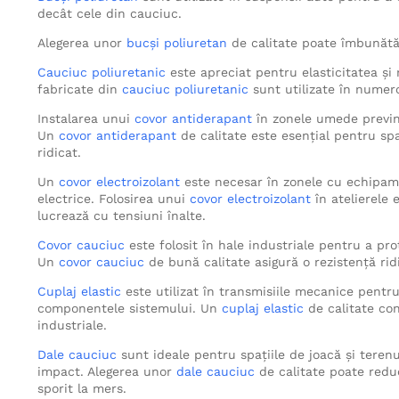
decât cele din cauciuc.
Alegerea unor
bucși poliuretan
de calitate poate îmbunătăți
Cauciuc poliuretanic
este apreciat pentru elasticitatea și
fabricate din
cauciuc poliuretanic
sunt utilizate în numeroa
Instalarea unui
covor antiderapant
în zonele umede previne
Un
covor antiderapant
de calitate este esențial pentru spa
ridicat.
Un
covor electroizolant
este necesar în zonele cu echipamen
electrice. Folosirea unui
covor electroizolant
în atelierele 
lucrează cu tensiuni înalte.
Covor cauciuc
este folosit în hale industriale pentru a pr
Un
covor cauciuc
de bună calitate asigură o rezistență ridi
Cuplaj elastic
este utilizat în transmisiile mecanice pentru 
componentele sistemului. Un
cuplaj elastic
de calitate con
industriale.
Dale cauciuc
sunt ideale pentru spațiile de joacă și terenur
impact. Alegerea unor
dale cauciuc
de calitate poate reduc
sporit la mers.