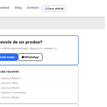
roduse
Blog
Contact
Cere ofertă
nevoie de un produs?
o ofertă personalizată, răspuns în aceeași zi.
Sună acum
WhatsApp
cole recente
 cauciuc Brasov
 cauciuc Sibiu
 cauciuc Mures
 cauciuc Constanta
 cauciuc Buzau