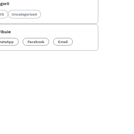
gorii
OG
Uncategorized
ribuie
atsApp
Facebook
Email