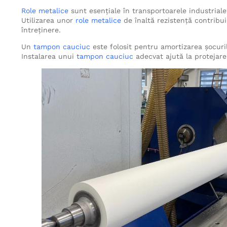
Role metalice
sunt esențiale în transportoarele industriale
Utilizarea unor
role metalice
de înaltă rezistență contribui
întreținere.
Un
tampon cauciuc
este folosit pentru amortizarea șocuril
Instalarea unui
tampon cauciuc
adecvat ajută la protejare