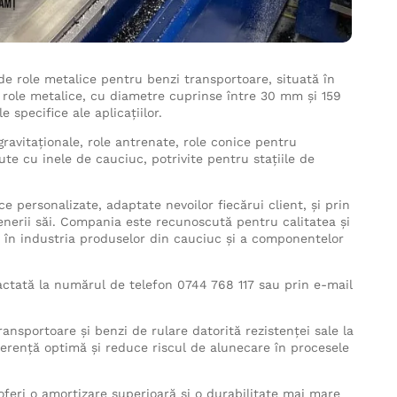
e role metalice pentru benzi transportoare, situată în
role metalice, cu diametre cuprinse între 30 mm și 159
 specifice ale aplicațiilor.
ravitaționale, role antrenate, role conice pentru
te cu inele de cauciuc, potrivite pentru stațiile de
e personalizate, adaptate nevoilor fiecărui client, și prin
enerii săi. Compania este recunoscută pentru calitatea și
re în industria produselor din cauciuc și a componentelor
ctată la numărul de telefon 0744 768 117 sau prin e-mail
ransportoare și benzi de rulare datorită rezistenței sale la
derență optimă și reduce riscul de alunecare în procesele
oferi o amortizare superioară și o durabilitate mai mare