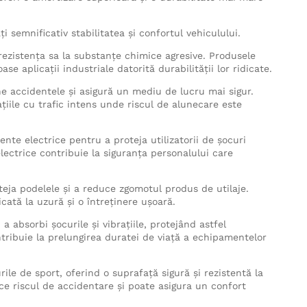
 semnificativ stabilitatea și confortul vehiculului.
 rezistența sa la substanțe chimice agresive. Produsele
se aplicații industriale datorită durabilității lor ridicate.
 accidentele și asigură un mediu de lucru mai sigur.
țiile cu trafic intens unde riscul de alunecare este
te electrice pentru a proteja utilizatorii de șocuri
electrice contribuie la siguranța personalului care
oteja podelele și a reduce zgomotul produs de utilaje.
cată la uzură și o întreținere ușoară.
a absorbi șocurile și vibrațiile, protejând astfel
tribuie la prelungirea duratei de viață a echipamentelor
ile de sport, oferind o suprafață sigură și rezistentă la
e riscul de accidentare și poate asigura un confort