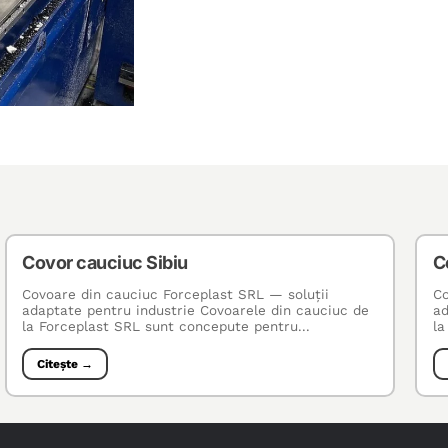
Covor cauciuc Sibiu
C
Covoare din cauciuc Forceplast SRL — soluţii
Co
adaptate pentru industrie Covoarele din cauciuc de
ad
la Forceplast SRL sunt concepute pentru...
la
Citește →