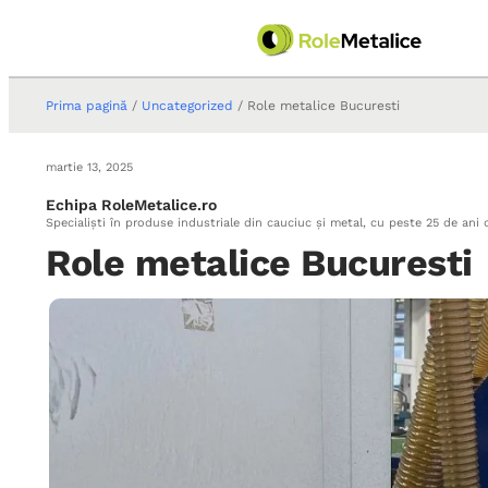
Prima pagină
/
Uncategorized
/ Role metalice Bucuresti
martie 13, 2025
Echipa RoleMetalice.ro
Specialiști în produse industriale din cauciuc și metal, cu peste 25 de ani 
Role metalice Bucuresti