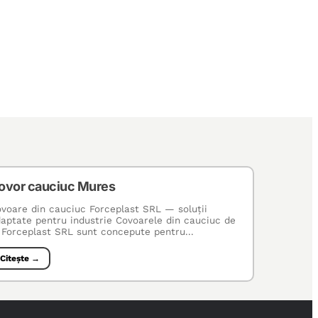
ovor cauciuc Mures
voare din cauciuc Forceplast SRL — soluţii
aptate pentru industrie Covoarele din cauciuc de
 Forceplast SRL sunt concepute pentru...
Citește →