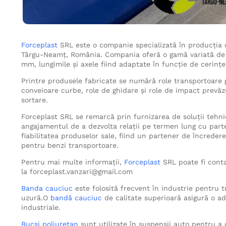
Forceplast
SRL este o companie specializată în producția d
Târgu-Neamț, România. Compania oferă o gamă variată de 
mm, lungimile și axele fiind adaptate în funcție de cerințele
Printre produsele fabricate se numără role transportoare g
conveioare curbe, role de ghidare și role de impact prevăzu
sortare.
Forceplast SRL se remarcă prin furnizarea de soluții tehnic
angajamentul de a dezvolta relații pe termen lung cu part
fiabilitatea produselor sale, fiind un partener de încrede
pentru benzi transportoare.
Pentru mai multe informații,
Forceplast
SRL poate fi conta
la forceplast.vanzari@gmail.com
Banda cauciuc
este folosită frecvent în industrie pentru t
uzură.O
bandă cauciuc
de calitate superioară asigură o a
industriale.
Bucși poliuretan
sunt utilizate în suspensii auto pentru a 