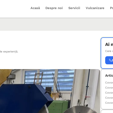
Acasă
Despre noi
Servicii
Vulcanizare
P
Ai 
Cere 
de experiență.
Arti
Covor
Covor
Covor
Covor
Covor