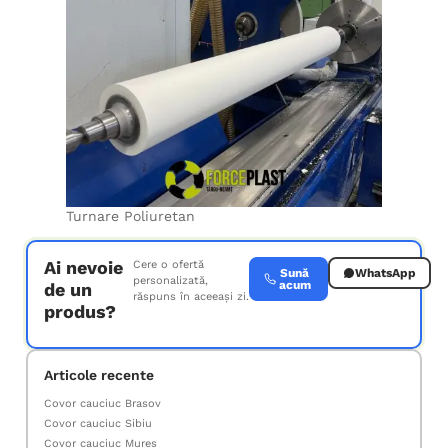
Turnare Poliuretan
Ai nevoie
Cere o ofertă
Sună
WhatsApp
personalizată,
acum
de un
răspuns în aceeași zi.
produs?
Articole recente
Covor cauciuc Brasov
Covor cauciuc Sibiu
Covor cauciuc Mures