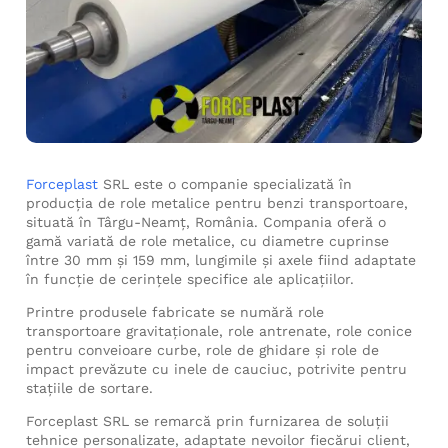
Forceplast
SRL este o companie specializată în
producția de role metalice pentru benzi transportoare,
situată în Târgu-Neamț, România. Compania oferă o
gamă variată de role metalice, cu diametre cuprinse
între 30 mm și 159 mm, lungimile și axele fiind adaptate
în funcție de cerințele specifice ale aplicațiilor.
Printre produsele fabricate se numără role
transportoare gravitaționale, role antrenate, role conice
pentru conveioare curbe, role de ghidare și role de
impact prevăzute cu inele de cauciuc, potrivite pentru
stațiile de sortare.
Forceplast SRL se remarcă prin furnizarea de soluții
tehnice personalizate, adaptate nevoilor fiecărui client,