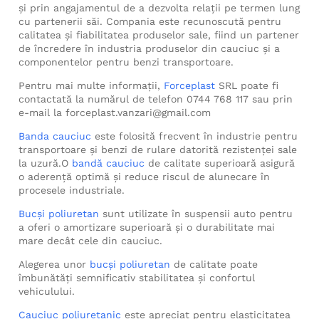
și prin angajamentul de a dezvolta relații pe termen lung
cu partenerii săi. Compania este recunoscută pentru
calitatea și fiabilitatea produselor sale, fiind un partener
de încredere în industria produselor din cauciuc și a
componentelor pentru benzi transportoare.
Pentru mai multe informații,
Forceplast
SRL poate fi
contactată la numărul de telefon 0744 768 117 sau prin
e-mail la forceplast.vanzari@gmail.com
Banda cauciuc
este folosită frecvent în industrie pentru
transportoare și benzi de rulare datorită rezistenței sale
la uzură.O
bandă cauciuc
de calitate superioară asigură
o aderență optimă și reduce riscul de alunecare în
procesele industriale.
Bucși poliuretan
sunt utilizate în suspensii auto pentru
a oferi o amortizare superioară și o durabilitate mai
mare decât cele din cauciuc.
Alegerea unor
bucși poliuretan
de calitate poate
îmbunătăți semnificativ stabilitatea și confortul
vehiculului.
Cauciuc poliuretanic
este apreciat pentru elasticitatea