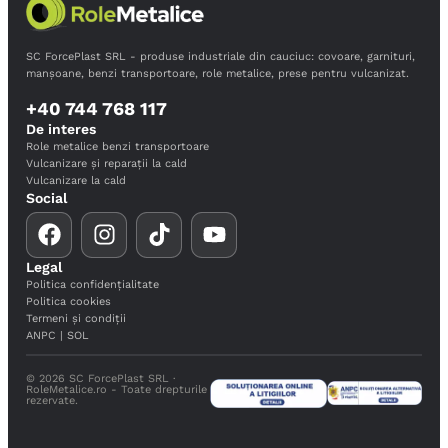
SC ForcePlast SRL - produse industriale din cauciuc: covoare, garnituri,
manșoane, benzi transportoare, role metalice, prese pentru vulcanizat.
+40 744 768 117
De interes
Role metalice benzi transportoare
Vulcanizare și reparații la cald
Vulcanizare la cald
Social
Legal
Politica confidențialitate
Politica cookies
Termeni și condiții
ANPC
|
SOL
© 2026 SC ForcePlast SRL ·
RoleMetalice.ro - Toate drepturile
rezervate.