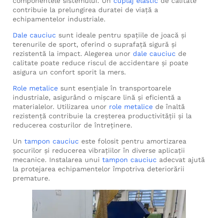
componentele sistemului. Un
cuplaj elastic
de calitate
contribuie la prelungirea duratei de viață a
echipamentelor industriale.
Dale cauciuc
sunt ideale pentru spațiile de joacă și
terenurile de sport, oferind o suprafață sigură și
rezistentă la impact. Alegerea unor
dale cauciuc
de
calitate poate reduce riscul de accidentare și poate
asigura un confort sporit la mers.
Role metalice
sunt esențiale în transportoarele
industriale, asigurând o mișcare lină și eficientă a
materialelor. Utilizarea unor
role metalice
de înaltă
rezistență contribuie la creșterea productivității și la
reducerea costurilor de întreținere.
Un
tampon cauciuc
este folosit pentru amortizarea
șocurilor și reducerea vibrațiilor în diverse aplicații
mecanice. Instalarea unui
tampon cauciuc
adecvat ajută
la protejarea echipamentelor împotriva deteriorării
premature.