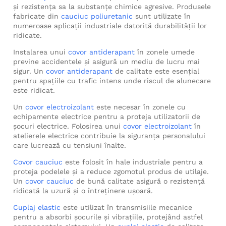
și rezistența sa la substanțe chimice agresive. Produsele
fabricate din
cauciuc poliuretanic
sunt utilizate în
numeroase aplicații industriale datorită durabilității lor
ridicate.
Instalarea unui
covor antiderapant
în zonele umede
previne accidentele și asigură un mediu de lucru mai
sigur. Un
covor antiderapant
de calitate este esențial
pentru spațiile cu trafic intens unde riscul de alunecare
este ridicat.
Un
covor electroizolant
este necesar în zonele cu
echipamente electrice pentru a proteja utilizatorii de
șocuri electrice. Folosirea unui
covor electroizolant
în
atelierele electrice contribuie la siguranța personalului
care lucrează cu tensiuni înalte.
Covor cauciuc
este folosit în hale industriale pentru a
proteja podelele și a reduce zgomotul produs de utilaje.
Un
covor cauciuc
de bună calitate asigură o rezistență
ridicată la uzură și o întreținere ușoară.
Cuplaj elastic
este utilizat în transmisiile mecanice
pentru a absorbi șocurile și vibrațiile, protejând astfel